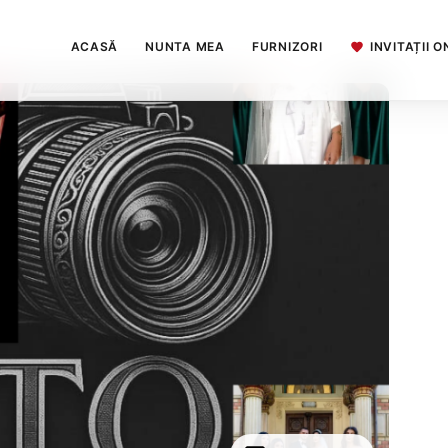
ACASĂ
NUNTA MEA
FURNIZORI
INVITAȚII O