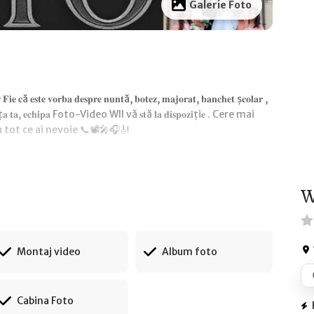
Galerie Foto
𝐜ă 𝐞𝐬𝐭𝐞 𝐯𝐨𝐫𝐛𝐚 𝐝𝐞𝐬𝐩𝐫𝐞 𝐧𝐮𝐧𝐭ă, 𝐛𝐨𝐭𝐞𝐳, 𝐦𝐚𝐣𝐨𝐫𝐚𝐭, 𝐛𝐚𝐧𝐜𝐡𝐞𝐭 ș𝐜𝐨𝐥𝐚𝐫 ,
𝐚ț𝐚 𝐭𝐚, 𝐞𝐜𝐡𝐢𝐩𝐚 Foto-Video Wll vă 𝐬𝐭ă 𝐥𝐚 𝐝𝐢𝐬𝐩𝐨𝐳𝐢ți𝐞 . Cere mai
 tot ce ai nevoie 📞📽️🎤🎧🎻
W
Montaj video
Album foto
Cabina Foto