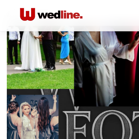
Acasă
/
Foto-video
/
Wll