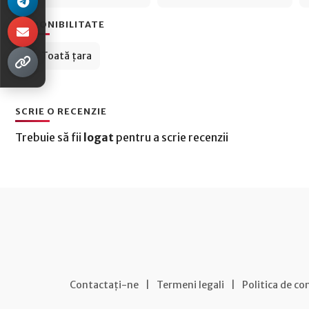
DISPONIBILITATE
Toată țara
SCRIE O RECENZIE
Trebuie să fii
logat
pentru a scrie recenzii
Contactați-ne
|
Termeni legali
|
Politica de co