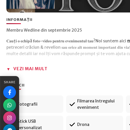
INFORMAȚII
Membru Wedline din septembrie 2025
𝐂𝐚𝐮ț𝐢 𝐨 𝐞𝐜𝐡𝐢𝐩ă 𝐟𝐨𝐭𝐨-𝐯𝐢𝐝𝐞𝐨 𝐩𝐞𝐧𝐭𝐫𝐮 𝐞𝐯𝐞𝐧𝐢𝐦𝐞𝐧𝐭𝐮𝐥 𝐭𝐚𝐮?Noi suntem aici ☎️ 𝐅𝐢𝐞 
petreceri crăciun & revelion 𝐬𝐚𝐮 𝐨𝐫𝐢𝐜𝐞 𝐚𝐥𝐭 𝐦𝐨𝐦𝐞𝐧𝐭 𝐢𝐦𝐩𝐨𝐫𝐭𝐚𝐧𝐭 𝐝𝐢𝐧 𝐯𝐢
multe detalii iar noi îți vom răspunde prompt și te vom ajuta cu
VEZI MAI MULT
SHARE
SERVICII
Filmarea întregului
Fotografii
eveniment
Stick USB
Drona
personalizat