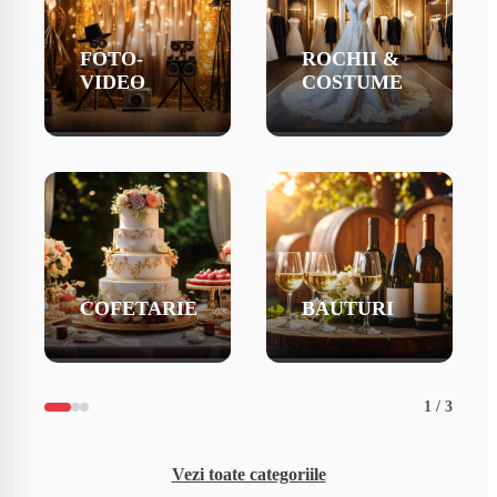
FOTO-
ROCHII &
VIDEO
COSTUME
COFETARIE
BAUTURI
1
/
3
Vezi toate categoriile