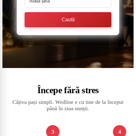
Toată țara
Caută
Începe fără stres
Câțiva pași simpli. Wedline e cu tine de la început
până în ziua nunții.
3
4