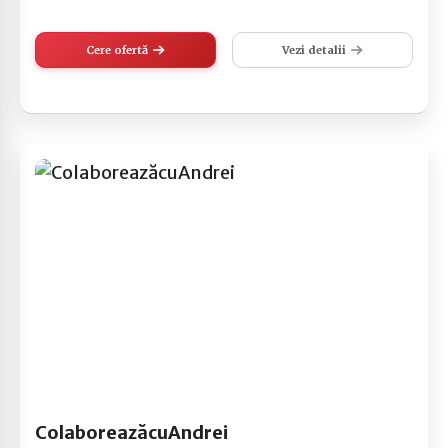
Cere ofertă
Vezi detalii
ColaboreazăcuAndrei