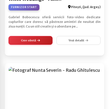
Pitești, (jud. Argeș)
FURNIZOR START
Gabriel Bobocescu oferă servicii foto-video dedicate
cuplurilor care doresc să păstreze amintiri de neuitat din
ziua nunții. Cu un stil creativ și o abordare pe...
Cere ofertă
Vezi detalii