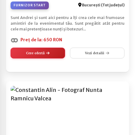
București (Tot județul)
FURNIZOR START
Sunt Andrei și sunt aici pentru a îți crea cele mai frumoase
amintiri de la evenimentul tău. Sunt pregătit atât pentru
cele mai pretențioase nunți și botezuri...
Preț de la: 650 RON
Cere ofertă
Vezi detalii