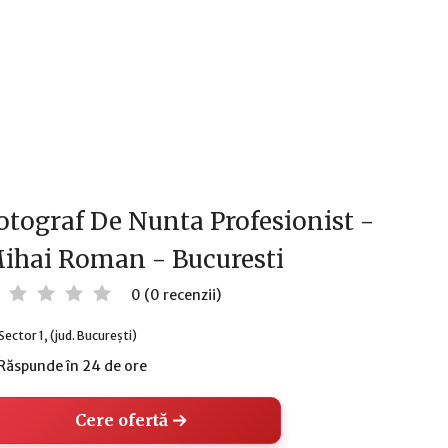
otograf De Nunta Profesionist -
ihai Roman - Bucuresti
0 (0 recenzii)
Sector 1, (jud. București)
Răspunde în 24 de ore
Cere ofertă