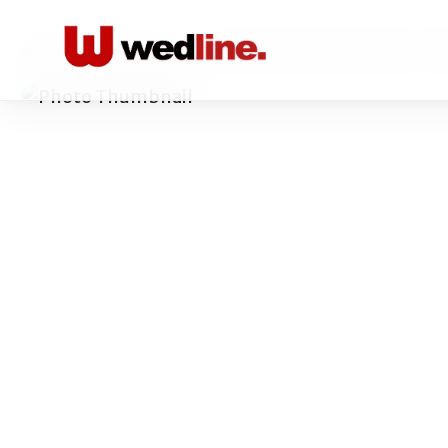
Acasă
/
Foto-video
/
Fotograf De Nunta Profesionist - M