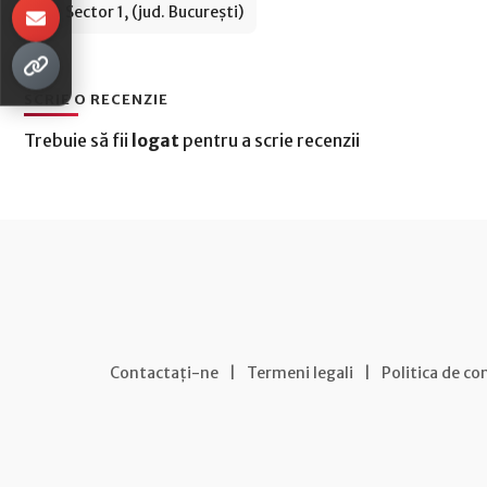
Sector 1, (jud. București)
SCRIE O RECENZIE
Trebuie să fii
logat
pentru a scrie recenzii
Contactați-ne
|
Termeni legali
|
Politica de co