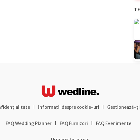
TE
nfidențialitate
|
Informații despre cookie-uri
|
Gestionează-ți
FAQ Wedding Planner
|
FAQ Furnizori
|
FAQ Evenimente
Urmareste-ne pe: