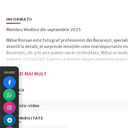
INFORMAȚII
Membru Wedline din septembrie 2025
Mihai Roman este fotograf profesionist din București, specializa
atentă la detalii, el surprinde emoțiile celor mai importante 
București, cât și în alte județe sau în străinătate, Mihai se dedic
voastre. Contactați-l pentru a discuta despre povestea voastr
SHARE
VEZI MAI MULT
SERVICII
Foto-video
DISPONIBILITATE