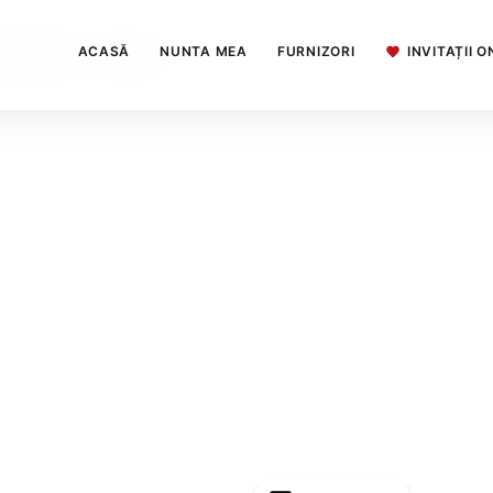
ACASĂ
NUNTA MEA
FURNIZORI
INVITAȚII O
ihai Roman - Bucuresti