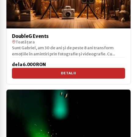
DoubleG Events
Toată țara
Sunt Gabriel, am 30 de ani și de peste 8 ani transform
emoțiile în amintiri prin fotografie și videografie. Cu...
de la 6.000 RON
DETALII