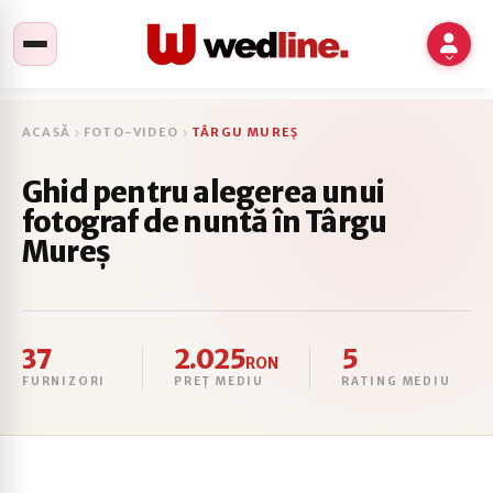
ACASĂ
FOTO-VIDEO
TÂRGU MUREȘ
Ghid pentru alegerea unui
fotograf de nuntă în Târgu
Mureș
37
2.025
5
RON
FURNIZORI
PREȚ MEDIU
RATING MEDIU