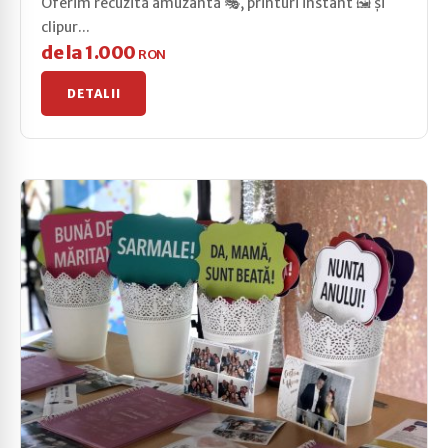
Oferim recuzită amuzantă 🎭, printuri instant 🖼️ și
clipur...
de la 1.000
RON
DETALII