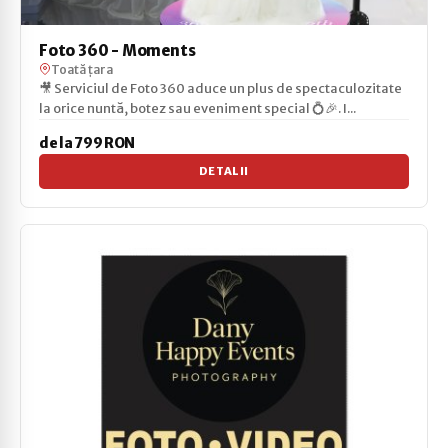
Foto 360 - Moments
Toată țara
🎥 Serviciul de Foto 360 aduce un plus de spectaculozitate
la orice nuntă, botez sau eveniment special 💍🎉. I...
de la 799 RON
DETALII