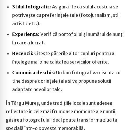
Stilul fotografic:
Asigură-te că stilul acestuia se
potrivește cu preferințele tale (fotojurnalism, stil
artistic etc.).
Experiența:
Verifică portofoliul și numărul de nunți
la care a lucrat.
Recenzii:
Citește părerile altor cupluri pentru a
înțelege mai bine calitatea serviciilor oferite.
Comunica deschis:
Un bun fotograf va discuta cu
tine despre dorințele tale și va propune soluții
adaptate nevoilor tale.
În Târgu Mureș, unde tradițiile locale sunt adesea
reflectate în cele mai frumoase momente ale nunții,
găsirea fotografului ideal poate transforma ziua ta
specială într-o poveste memorabilă.