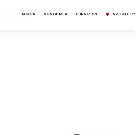
ACASĂ
NUNTA MEA
FURNIZORI
INVITAȚII O
ne de inchiriat