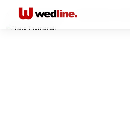
Acasă
/
Limuzina Transport
/
Prestige Limousine - limuzi