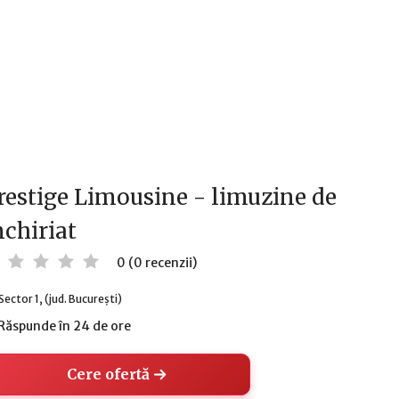
restige Limousine - limuzine de
nchiriat
0 (0 recenzii)
Sector 1, (jud. București)
Răspunde în 24 de ore
Cere ofertă