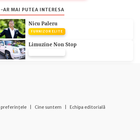
-AR MAI PUTEA INTERESA
Nicu Paleru
FURNIZOR ELITE
Limuzine Non Stop
FURNIZOR NONE
 preferințele
|
Cine suntem
|
Echipa editorială