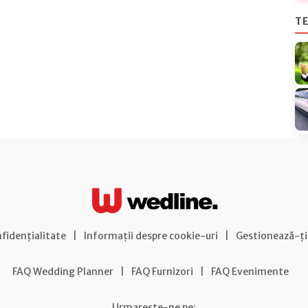
TE
nfidențialitate
|
Informații despre cookie-uri
|
Gestionează-ți
FAQ Wedding Planner
|
FAQ Furnizori
|
FAQ Evenimente
Urmareste-ne pe: