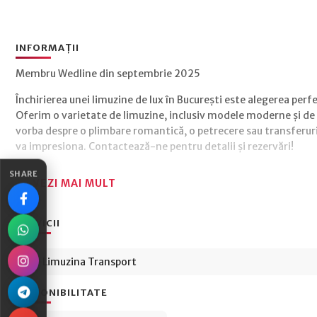
INFORMAȚII
Membru Wedline din septembrie 2025
Închirierea unei limuzine de lux în București este alegerea perf
Oferim o varietate de limuzine, inclusiv modele moderne și de e
vorba despre o plimbare romantică, o petrecere sau transferuri
va impresiona. Contactează-ne pentru detalii și rezervări!
SHARE
VEZI MAI MULT
SERVICII
Limuzina Transport
DISPONIBILITATE