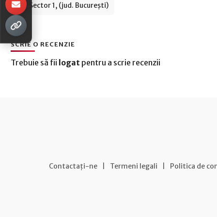
Sector 1, (jud. București)
SCRIE O RECENZIE
Trebuie să fii
logat
pentru a scrie recenzii
Contactați-ne
|
Termeni legali
|
Politica de co