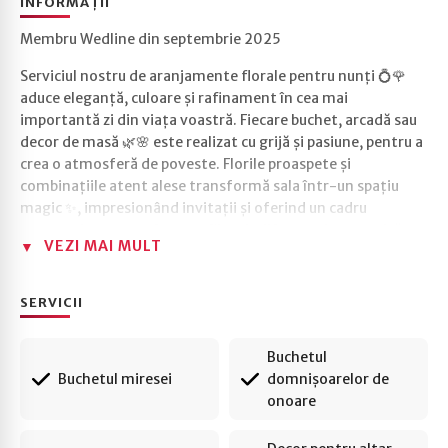
INFORMAȚII
Membru Wedline din septembrie 2025
Serviciul nostru de aranjamente florale pentru nunți 💍🌹
aduce eleganță, culoare și rafinament în cea mai
importantă zi din viața voastră. Fiecare buchet, arcadă sau
decor de masă 🌿🌸 este realizat cu grijă și pasiune, pentru a
crea o atmosferă de poveste. Florile proaspete și
combinațiile atent alese transformă sala într-un spațiu
magic ✨, impresionând invitații și oferind un cadru
spectaculos pentru fotografii 📸. Indiferent de tematică sau
VEZI MAI MULT
stil – clasic, romantic sau modern – echipa noastră
personalizează fiecare aranjament pentru ca nunta voastră
să fie unică și memorabilă ❤️.
SERVICII
Buchetul
Buchetul miresei
domnișoarelor de
onoare