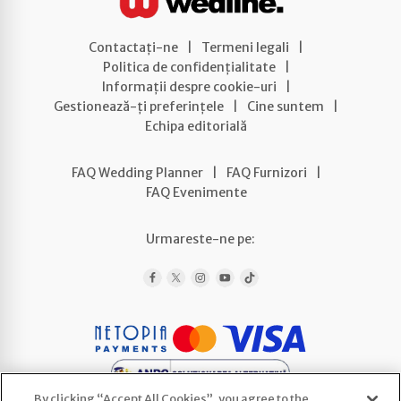
Contactați-ne
|
Termeni legali
|
Politica de confidențialitate
|
Informații despre cookie-uri
|
Gestionează-ți preferințele
|
Cine suntem
|
Echipa editorială
FAQ Wedding Planner
|
FAQ Furnizori
|
FAQ Evenimente
Urmareste-ne pe:
By clicking “Accept All Cookies”, you agree to the