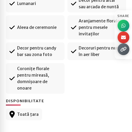
Decor pentru altar
Lumanari
sau arcada de nuntă
SHARE
Aranjamente florale
Aleea de ceremonie
pentru mesele
invitaților
Decor pentru candy
Decoruri pentru nunți
bar sau zona foto
în aer liber
Coronițe florale
pentru mireasă,
domnișoare de
onoare
DISPONIBILITATE
Toată țara