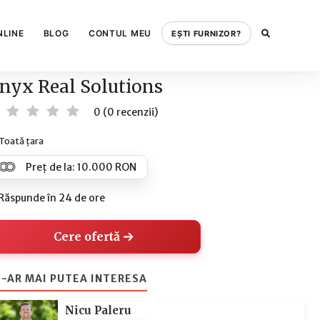
NLINE
BLOG
CONTUL MEU
EȘTI FURNIZOR?
nyx Real Solutions
0 (0 recenzii)
Toată țara
Preț de la: 10.000 RON
Răspunde în 24 de ore
Cere ofertă
-AR MAI PUTEA INTERESA
Nicu Paleru