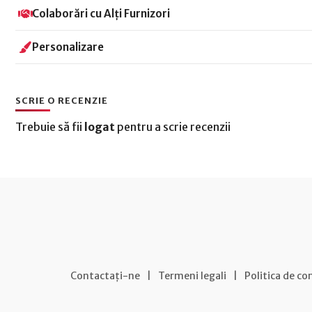
Colaborări cu Alți Furnizori
Personalizare
SCRIE O RECENZIE
Trebuie să fii
logat
pentru a scrie recenzii
Contactați-ne
|
Termeni legali
|
Politica de co