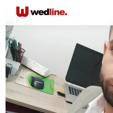
Acasă
/
Muzica
/
Onyx Real Solutions