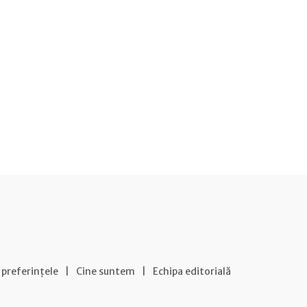
 preferințele
|
Cine suntem
|
Echipa editorială