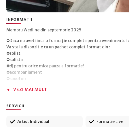
INFORMAȚII
Membru Wedline din septembrie 2025
⛔️Daca nu aveti inca o formație completa pentru evenimentu
Va sta la dispozitie cu un pachet complet format din :
⛔️solist
⛔️solista
⛔️dj pentru orice mica pauza a formație!
⛔️acompaniament
⛔️saxofon
⛔️acordeon
VEZI MAI MULT
⛔️trompeta
⛔️tarabana
⛔️tobita folclor
SERVICII
⛔️schela lumini profesionala
⛔️sonorizare profesionala
Artist Individual
Formatie Live
⛔️perdea cu leduri pentru backstage