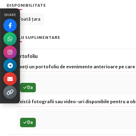
⛔️la cerere va putem adauga orice instrument contra cost ‼️
DISPONIBILITATE
SHARE
Toată țara
DETALII SUPLIMENTARE
Portofoliu
Aveți un portofoliu de evenimente anterioare pe care 
Da
Există fotografii sau video-uri disponibile pentru a obs
Da