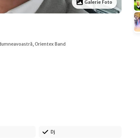
Galerie Foto
l dumneavoastră, Orientex Band
Dj