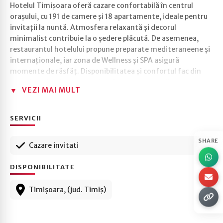
Hotelul Timișoara oferă cazare confortabilă în centrul
orașului, cu 191 de camere și 18 apartamente, ideale pentru
invitații la nuntă. Atmosfera relaxantă și decorul
minimalist contribuie la o ședere plăcută. De asemenea,
restaurantul hotelului propune preparate mediteraneene și
internaționale, iar zona de Wellness și SPA asigură
momente de răsfăț. Disponibilitatea și confortul fac din
acest hotel o alegere excelentă pentru oaspeții
VEZI MAI MULT
dumneavoastr
SERVICII
SHARE
Cazare invitati
DISPONIBILITATE
Timișoara, (jud. Timiș)