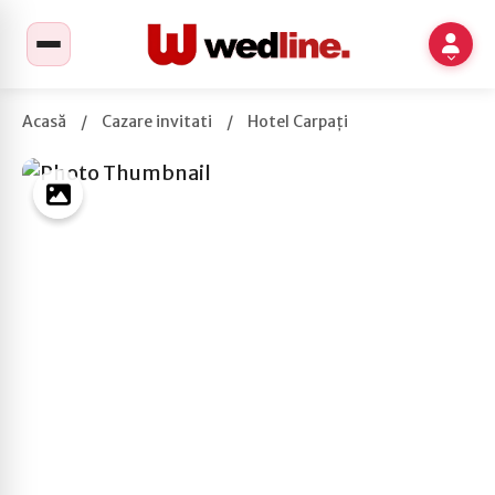
Acasă
/
Cazare invitati
/
Hotel Carpați