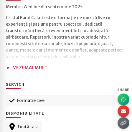
Membru Wedline din septembrie 2025
Cristal Band Galați este o formație de muzică live cu
experiență și pasiune pentru spectacol, dedicată
transformării fiecărui eveniment într-o adevărată
sărbătoare. Repertoriul nostru variat cuprinde hituri
românești și internaționale, muzică populară, ușoară,
dance, manele dar și momente de suflet, adaptate perfect
atmosferei și preferințelor publicului.
VEZI MAI MULT
🎶 Ce oferim:
• Program muzical live 100%
• Repertoriu divers pentru toate vârstele și gusturile
SERVICII
• Energie și interacțiune cu invitații
SHARE
• Sunet și echipamente profesionale
Formatie Live
Fie că organizați o nuntă, botez, aniversare sau petrecere
DISPONIBILITATE
privată, Cristal Band Galați vă garantează o atmosferă
vibrantă și amintiri de neuitat.
Toată țara