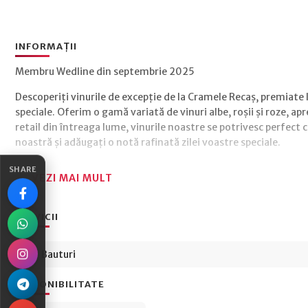
INFORMAȚII
Membru Wedline din septembrie 2025
Descoperiți vinurile de excepție de la Cramele Recaș, premiate 
speciale. Oferim o gamă variată de vinuri albe, roșii și roze, apr
retail din întreaga lume, vinurile noastre se potrivesc perfect 
noastră și adăugați o notă rafinată zilei voastre speciale.
SHARE
VEZI MAI MULT
SERVICII
Bauturi
DISPONIBILITATE