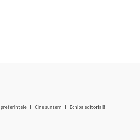
 preferințele
|
Cine suntem
|
Echipa editorială