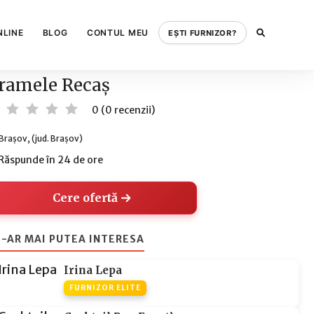
NLINE
BLOG
CONTUL MEU
EȘTI FURNIZOR?
ramele Recaș
0 (0 recenzii)
Brașov, (jud. Brașov)
Răspunde în 24 de ore
Cere ofertă
-AR MAI PUTEA INTERESA
Irina Lepa
FURNIZOR ELITE