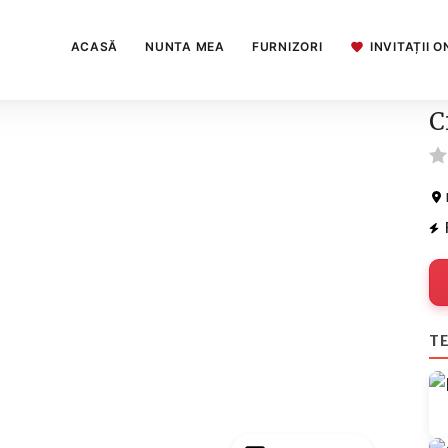
ACASĂ
NUNTA MEA
FURNIZORI
INVITAȚII O
C
TE