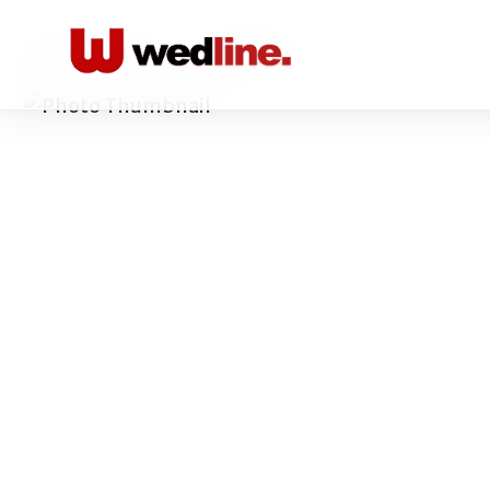
Acasă
/
Bauturi
/
Cramele Recaș