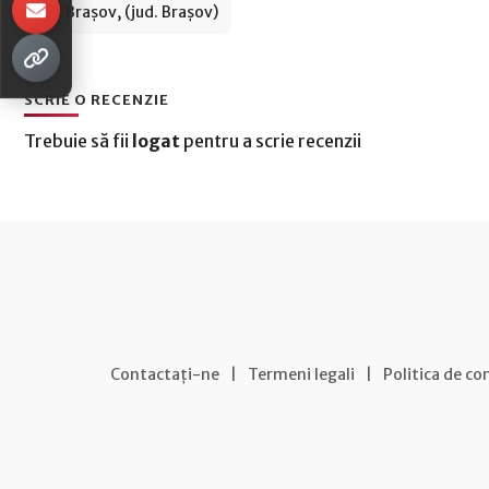
Brașov, (jud. Brașov)
SCRIE O RECENZIE
Trebuie să fii
logat
pentru a scrie recenzii
Contactați-ne
|
Termeni legali
|
Politica de co