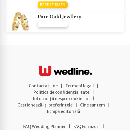
PACHET ELITE
Pure Gold Jewllery
PACHET NONE
Contactați-ne
|
Termeni legali
|
Politica de confidențialitate
|
Informații despre cookie-uri
|
Gestionează-ți preferințele
|
Cine suntem
|
Echipa editorială
FAQ Wedding Planner
|
FAQ Furnizori
|