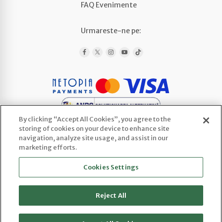
FAQ Evenimente
Urmareste-ne pe:
By clicking “Accept All Cookies”, you agree to the
storing of cookies on your device to enhance site
navigation, analyze site usage, and assist in our
marketing efforts.
WEDLINE AGENCY SRL
Cookies Settings
CUI: 52443922 | Reg. Com.: J2025066800003
Sediu social: Str. Ploscaru 29 Cod 117716,
Enculesti, Jud. Argeș
Reject All