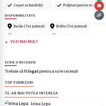
Coșuri cu bunătăți
Prăjituri pentru mese
DISPONIBILITATE
Bacău (Tot județul)
Brăila (Tot județul)
Brașov (Tot județul)
Buzău (Tot județul)
VEZI MAI MULT
București (Tot județul)
Galați (Tot județul)
Ilfov (Tot județul)
Vrancea (Tot județul)
SCRIE O RECENZIE
Trebuie să fii
logat
pentru a scrie recenzii
TOP FURNIZORI
TE-AR MAI PUTEA INTERESA
Irina Lepa