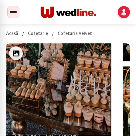
Acasă
/
Cofetarie
/
Cofetaria Velvet