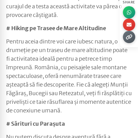
SHARE
curajul de a testa această activitate va părea o
provocare câștigată.
# Hiking pe Trasee de Mare Altitudine
Pentru aceia dintre voi care iubesc natura, o
drumeție pe un traseu de mare altitudine poate
fi activitatea ideală pentru a petrece timp
împreună. România, cu peisajele sale montane
spectaculoase, oferă nenumărate trasee care
așteaptă să fie descoperite. Fie că alegeți Munții
Făgăraș, Bucegii sau Retezatul, veți fi răsplătiți cu
priveliști ce taie răsuflarea și momente autentice
de conexiune umană.
# Sărituri cu Parașuta
Nu putem discuta despre aventură fără a