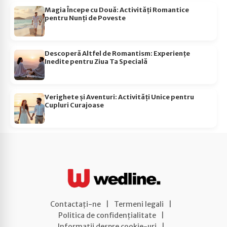
Magia Începe cu Două: Activități Romantice
pentru Nunți de Poveste
Descoperă Altfel de Romantism: Experiențe
Inedite pentru Ziua Ta Specială
Verighete și Aventuri: Activități Unice pentru
Cupluri Curajoase
Contactați-ne
|
Termeni legali
|
Politica de confidențialitate
|
Informații despre cookie-uri
|