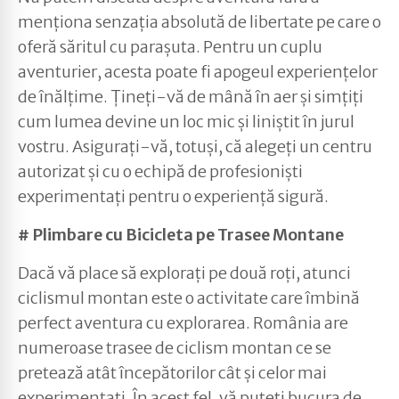
menționa senzația absolută de libertate pe care o
oferă săritul cu parașuta. Pentru un cuplu
aventurier, acesta poate fi apogeul experiențelor
de înălțime. Țineți-vă de mână în aer și simțiți
cum lumea devine un loc mic și liniștit în jurul
vostru. Asigurați-vă, totuși, că alegeți un centru
autorizat și cu o echipă de profesioniști
experimentați pentru o experiență sigură.
# Plimbare cu Bicicleta pe Trasee Montane
Dacă vă place să explorați pe două roți, atunci
ciclismul montan este o activitate care îmbină
perfect aventura cu explorarea. România are
numeroase trasee de ciclism montan ce se
pretează atât începătorilor cât și celor mai
experimentați. În acest fel, vă puteți bucura de