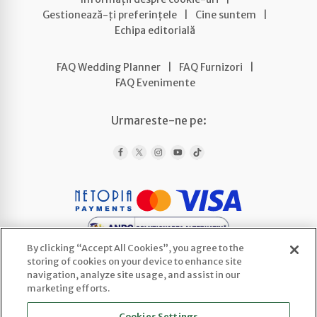
Gestionează-ți preferințele
|
Cine suntem
|
Echipa editorială
FAQ Wedding Planner
|
FAQ Furnizori
|
FAQ Evenimente
Urmareste-ne pe:
By clicking “Accept All Cookies”, you agree to the
storing of cookies on your device to enhance site
navigation, analyze site usage, and assist in our
marketing efforts.
WEDLINE AGENCY SRL
Cookies Settings