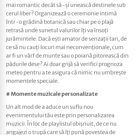
mai romantic decât să-și unească destinele sub
cerul liber? Organizează o ceremonie intimă
într-o grădină botanică sau chiar pe o plajă
retrasă unde sunetul valurilor îți va însoți
jurămintele. Dacă ești amator de senzații tari, de
ce să nu cauți locuri mai neconvenționale, cum
ar fi un vârf de munte sau o poiană pitorească din
pădurile dese? Ai doar grijă să verifici prognoza
meteo pentru a te asigura că nimic nu umbrește
momentele speciale.
# Momente muzicale personalizate
Un alt mod de a aduce un suflu nou
evenimentului tău este prin personalizarea
muzicii. În loc de playlistul obișnuit, de ce nu
angajezi o trupă care să îți pună povestea de