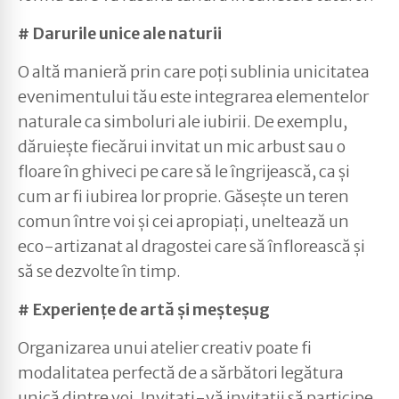
# Darurile unice ale naturii
O altă manieră prin care poți sublinia unicitatea
evenimentului tău este integrarea elementelor
naturale ca simboluri ale iubirii. De exemplu,
dăruiește fiecărui invitat un mic arbust sau o
floare în ghiveci pe care să le îngrijească, ca și
cum ar fi iubirea lor proprie. Găsește un teren
comun între voi și cei apropiați, uneltează un
eco-artizanat al dragostei care să înflorească și
să se dezvolte în timp.
# Experiențe de artă și meșteșug
Organizarea unui atelier creativ poate fi
modalitatea perfectă de a sărbători legătura
unică dintre voi. Invitați-vă invitații să participe