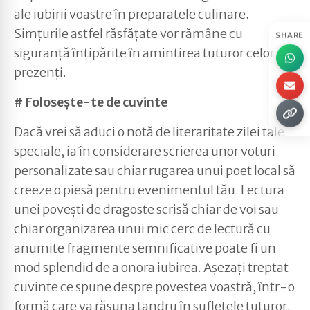
ale iubirii voastre în preparatele culinare.
Simțurile astfel răsfățate vor rămâne cu
SHARE
siguranță întipărite în amintirea tuturor celor
prezenți.
# Folosește-te de cuvinte
Dacă vrei să aduci o notă de literaritate zilei tale
speciale, ia în considerare scrierea unor voturi
personalizate sau chiar rugarea unui poet local să
creeze o piesă pentru evenimentul tău. Lectura
unei povești de dragoste scrisă chiar de voi sau
chiar organizarea unui mic cerc de lectură cu
anumite fragmente semnificative poate fi un
mod splendid de a onora iubirea. Așezați treptat
cuvinte ce spune despre povestea voastră, într-o
formă care va răsuna tandru în sufletele tuturor.