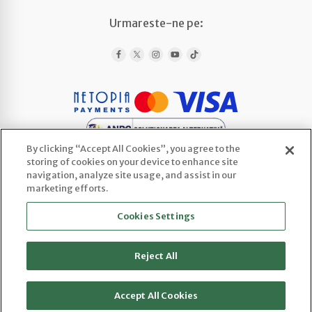
Urmareste-ne pe:
By clicking “Accept All Cookies”, you agree to the
storing of cookies on your device to enhance site
navigation, analyze site usage, and assist in our
marketing efforts.
WEDLINE AGENCY SRL
Cookies Settings
CUI: 52443922 | Reg. Com.: J2025066800003
Sediu social: Str. Ploscaru 29 Cod 117716,
Enculesti, Jud. Argeș
Reject All
Accept All Cookies