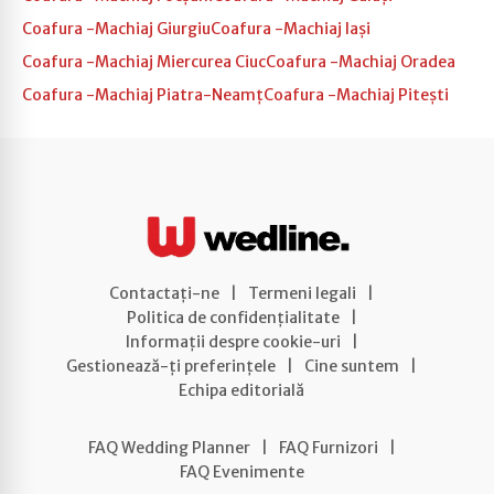
Coafura -Machiaj Giurgiu
Coafura -Machiaj Iași
Coafura -Machiaj Miercurea Ciuc
Coafura -Machiaj Oradea
Coafura -Machiaj Piatra-Neamț
Coafura -Machiaj Pitești
Contactați-ne
|
Termeni legali
|
Politica de confidențialitate
|
Informații despre cookie-uri
|
Gestionează-ți preferințele
|
Cine suntem
|
Echipa editorială
FAQ Wedding Planner
|
FAQ Furnizori
|
FAQ Evenimente