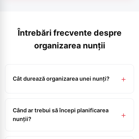
Întrebări frecvente despre
organizarea nunții
Cât durează organizarea unei nunți?
În medie, planificarea unei nunți durează între 6
și 12 luni, dar depinde de complexitate și de
Când ar trebui să începi planificarea
numărul de invitați. Cu un sistem centralizat,
nunții?
poți reduce timpul petrecut cu organizarea
administrativă (liste, confirmări, calcule) și te
Idealul este să începi planificarea cu minim 8-12