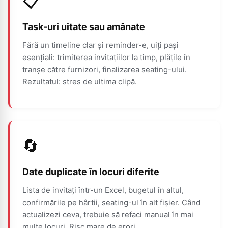
📋
Task-uri uitate sau amânate
Fără un timeline clar și reminder-e, uiți pași
esențiali: trimiterea invitațiilor la timp, plățile în
tranșe către furnizori, finalizarea seating-ului.
Rezultatul: stres de ultima clipă.
🔄
Date duplicate în locuri diferite
Lista de invitați într-un Excel, bugetul în altul,
confirmările pe hârtii, seating-ul în alt fișier. Când
actualizezi ceva, trebuie să refaci manual în mai
multe locuri. Risc mare de erori.