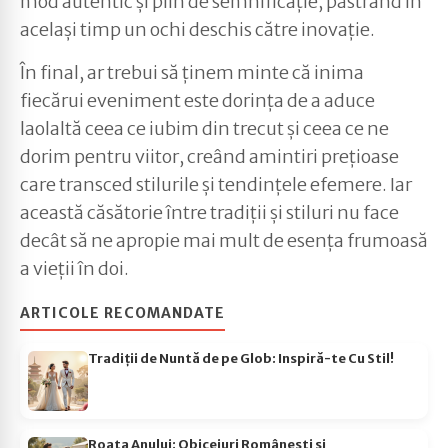
mod autentic și plin de semnificație, păstrând în
același timp un ochi deschis către inovație.
În final, ar trebui să ținem minte că inima
fiecărui eveniment este dorința de a aduce
laolaltă ceea ce iubim din trecut și ceea ce ne
dorim pentru viitor, creând amintiri prețioase
care transced stilurile și tendințele efemere. Iar
această căsătorie între tradiții și stiluri nu face
decât să ne apropie mai mult de esența frumoasă
a vieții în doi.
ARTICOLE RECOMANDATE
Tradiții de Nuntă de pe Glob: Inspiră-te Cu Stil!
Roata Anului: Obiceiuri Românești și