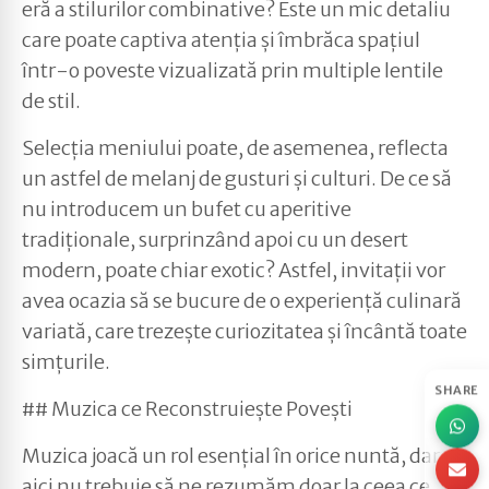
eră a stilurilor combinative? Este un mic detaliu
care poate captiva atenția și îmbrăca spațiul
într-o poveste vizualizată prin multiple lentile
de stil.
Selecția meniului poate, de asemenea, reflecta
un astfel de melanj de gusturi și culturi. De ce să
nu introducem un bufet cu aperitive
tradiționale, surprinzând apoi cu un desert
modern, poate chiar exotic? Astfel, invitații vor
avea ocazia să se bucure de o experiență culinară
variată, care trezește curiozitatea și încântă toate
simțurile.
SHARE
## Muzica ce Reconstruiește Povești
Muzica joacă un rol esențial în orice nuntă, dar
aici nu trebuie să ne rezumăm doar la ceea ce