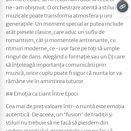
ne-am obișnuit. O orchestrare atentă a stilurilor
muzicale poate transforma atmosfera și uni
generațiile. Un moment special ar putea include
atât piesele clasice, care aduc un suflu de
romantism, cât și momentele antrenante, cu
ritmuri moderne, ce-i vor face pe toți să umple
ringul de dans. Alegând o formație sau un DJ care
să înțeleagă importanța comunicării prin
muzică, orice cuplu poate fi sigur că nunta lor va
rămâne vie în amintirea tuturor.
## Emoția ca Liant Între Epoci
Cea mai de preț valoare într-o nuntă este emoția
autentică. De aceea, un 'fusion' de tradiții și
stiluri nu trebuie să ne facă să pierdem din
vedere esențialul: momentele care ne fac să