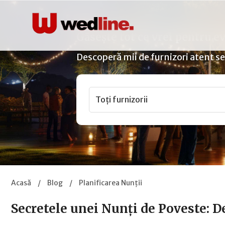
Găsește tot ce vrei pentru 
Descoperă mii de furnizori atent sele
Toți furnizorii
Acasă
/
Blog
/
Planificarea Nunții
Secretele unei Nunți de Poveste: De