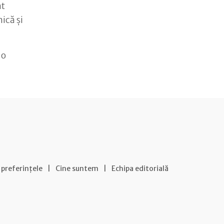
nt
ică și
 o
 preferințele
|
Cine suntem
|
Echipa editorială