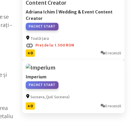
Adriana Ichim | Wedding & Event Content
e se
Creator
urați-
PACHET START
Toată țara
Preț de la: 1.500 RON
⭐ 0
0 recenzii
 și
Imperium
PACHET START
Suceava, (jud. Suceava)
⭐ 0
0 recenzii
area
etaliu