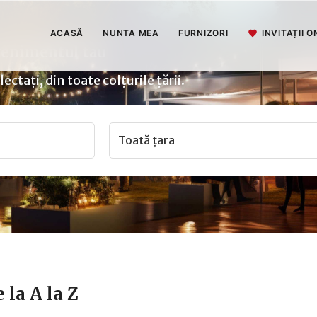
ACASĂ
NUNTA MEA
FURNIZORI
INVITAȚII O
evenimentul tau
ctați, din toate colțurile țării.
Toată țara
 la A la Z