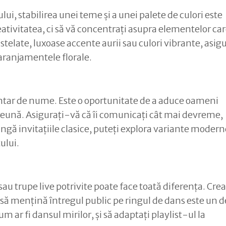
ui, stabilirea unei teme și a unei palete de culori este
eativitatea, ci să vă concentrați asupra elementelor car
stelate, luxoase accente aurii sau culori vibrante, asig
 aranjamentele florale.
entar de nume. Este o oportunitate de a aduce oameni
reună. Asigurați-vă că îi comunicați cât mai devreme,
ngă invitațiile clasice, puteți explora variante moderne
ului.
 sau trupe live potrivite poate face toată diferența. Cre
i să mențină întregul public pe ringul de dans este un d
 ar fi dansul mirilor, și să adaptați playlist-ul la