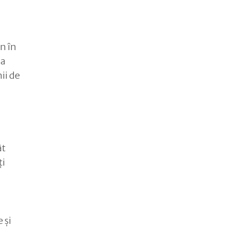
n în
da
ii de
ât
ți
 și