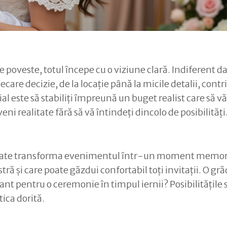
 poveste, totul începe cu o viziune clară. Indiferent d
care decizie, de la locație până la micile detalii, contr
al este să stabiliți împreună un buget realist care să vă
ni realitate fără să vă întindeți dincolo de posibilități
s poate transforma evenimentul într-un moment memor
ră și care poate găzdui confortabil toți invitații. O gr
nt pentru o ceremonie în timpul iernii? Posibilitățile 
tica dorită.