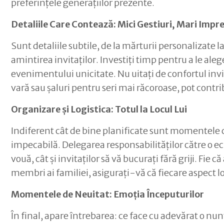
preferințele generațiilor prezente.
Detaliile Care Contează: Mici Gestiuri, Mari Impre
Sunt detaliile subtile, de la mărturii personalizate
amintirea invitaților. Investiți timp pentru a le al
evenimentului unicitate. Nu uitați de confortul invi
vară sau șaluri pentru seri mai răcoroase, pot contr
Organizare și Logistica: Totul la Locul Lui
Indiferent cât de bine planificate sunt momentele 
impecabilă. Delegarea responsabilităților către o ec
vouă, cât și invitaților să vă bucurați fără griji. F
membri ai familiei, asigurați-vă că fiecare aspect lo
Momentele de Neuitat: Emoția Începuturilor
În final, apare întrebarea: ce face cu adevărat o nu