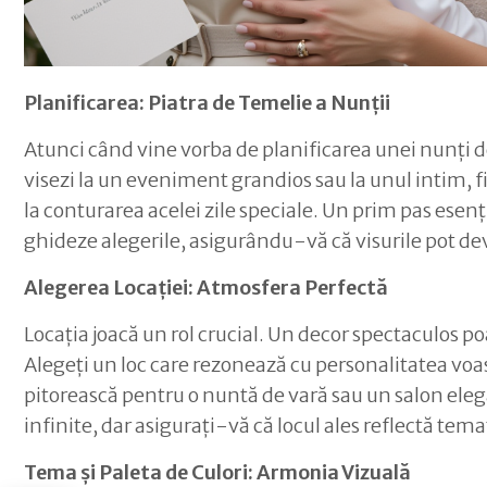
Planificarea: Piatra de Temelie a Nunții
Atunci când vine vorba de planificarea unei nunți de
visezi la un eveniment grandios sau la unul intim, fie
la conturarea acelei zile speciale. Un prim pas esenți
ghideze alegerile, asigurându-vă că visurile pot deve
Alegerea Locației: Atmosfera Perfectă
Locația joacă un rol crucial. Un decor spectaculo
Alegeți un loc care rezonează cu personalitatea voast
pitorească pentru o nuntă de vară sau un salon elega
infinite, dar asigurați-vă că locul ales reflectă tema
Tema și Paleta de Culori: Armonia Vizuală