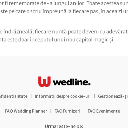
 vor fi rememorate de-a lungul anilor. Toate acestea su
te pe care o scriu împreună la fiecare pas, în acea zi un
de îndrăzneală, fiecare nuntă poate deveni cu adevărat
nta este doar începutul unui nou capitol magic și
nfidențialitate
|
Informații despre cookie-uri
|
Gestionează-ți
FAQ Wedding Planner
|
FAQ Furnizori
|
FAQ Evenimente
Urmareste-ne pe: