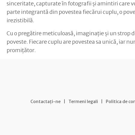
sinceritate, capturate în fotografii și amintiri care
parte integrantă din povestea fiecărui cuplu, o poves
irezistibilă.
Cu o pregătire meticuloasă, imaginație și un strop 
poveste. Fiecare cuplu are povestea sa unică, iar nu
promițător.
Contactați-ne
|
Termeni legali
|
Politica de co