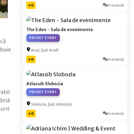
⭐ 0
0 recenzii
The Eden - Sala de evenimente
PACHET START
acă
ibuie
Arad, (jud. Arad)
⭐ 0
0 recenzii
.
Atlassib Slobozia
abil.
PACHET START
ădină
Slobozia, (jud. Ialomița)
sunt
⭐ 0
0 recenzii