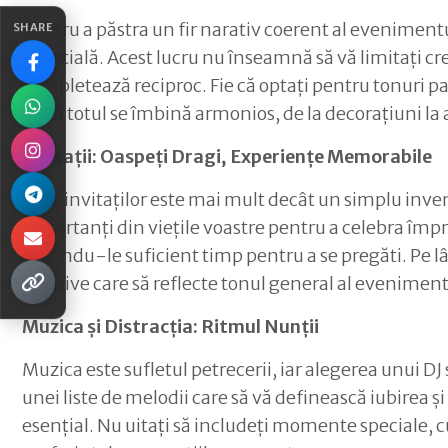
Pentru a păstra un fir narativ coerent al evenimentul
SHARE
esențială. Acest lucru nu înseamnă să vă limitați cr
completează reciproc. Fie că optați pentru tonuri pa
vă că totul se îmbină armonios, de la decorațiuni la
Invitații: Oaspeți Dragi, Experiențe Memorabile
Lista invitaților este mai mult decât un simplu inv
importanți din viețile voastre pentru a celebra împ
oferindu-le suficient timp pentru a se pregăti. Pe lâ
creative care să reflecte tonul general al eveniment
Muzica și Distracția: Ritmul Nunții
Muzica este sufletul petrecerii, iar alegerea unui DJ
unei liste de melodii care să vă definească iubirea ș
esențial. Nu uitați să includeți momente speciale, cum