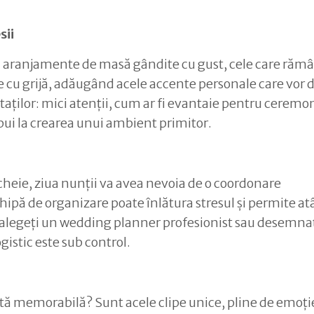
sii
 la aranjamente de masă gândite cu gust, cele care rămâ
ege cu grijă, adăugând acele accente personale care vor 
taților: mici atenții, cum ar fi evantaie pentru ceremon
ibui la crearea unui ambient primitor.
cheie, ziua nunții va avea nevoia de o coordonare
hipă de organizare poate înlătura stresul și permite at
ie că alegeți un wedding planner profesionist sau desemna
gistic este sub control.
ntă memorabilă? Sunt acele clipe unice, pline de emoție