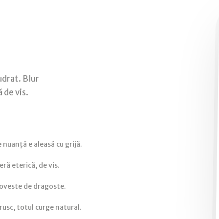
udrat. Blur
 de vis.
nuanță e aleasă cu grijă.
ră eterică, de vis.
poveste de dragoste.
rusc, totul curge natural.