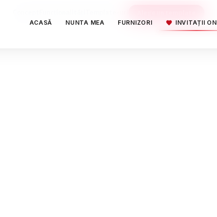
Concept
Funcționalități
Template-uri
Alege un template
ACASĂ
NUNTA MEA
FURNIZORI
INVITAȚII ON