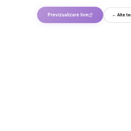
Previzualizare live
← Alte te