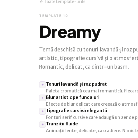
Toate template-urile
TEMPLATE 10
Dreamy
Temă deschisă cu tonuri lavandă și roz p
artistic, tipografie cursivă și o atmosferă
Romantic, delicat, ca dintr-un basm.
Tonuri lavandă și roz pudrat
✦
Paleta cromatică cea mai romantică. Fiecare 
Blur artistic pe fundaluri
✦
Efecte de blur delicat care creează o atmosfe
Tipografie cursivă elegantă
✦
Fonturi serif cursive care adaugă un aer de 
Tranziții fluide
✦
Animații lente, delicate, ca o adiere. Nimic b